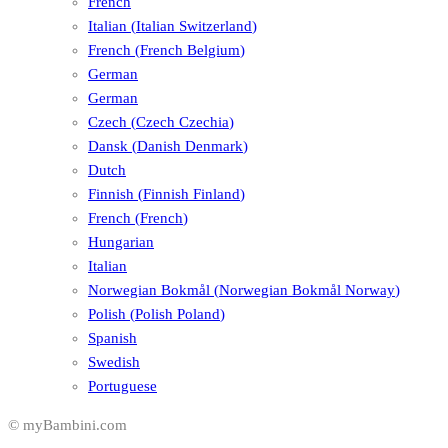
French
Italian
(
Italian Switzerland
)
French
(
French Belgium
)
German
German
Czech
(
Czech Czechia
)
Dansk
(
Danish Denmark
)
Dutch
Finnish
(
Finnish Finland
)
French
(
French
)
Hungarian
Italian
Norwegian Bokmål
(
Norwegian Bokmål Norway
)
Polish
(
Polish Poland
)
Spanish
Swedish
Portuguese
© myBambini.com