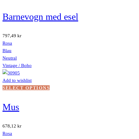
produktet
har
Barnevogn med esel
flere
varianter.
Alternativene
797,49
kr
kan
Rosa
velges
Blau
på
Neutral
produktsiden
Vintage / Boho
Add to wishlist
Dette
SELECT OPTIONS
produktet
har
Mus
flere
varianter.
Alternativene
678,12
kr
kan
Rosa