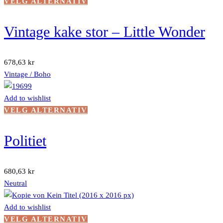
Dette
VELG ALTERNATIV
produktet
har
Vintage kake stor – Little Wonder
flere
varianter.
Alternativene
678,63
kr
kan
Vintage / Boho
velges
på
Add to wishlist
produktsiden
Dette
VELG ALTERNATIV
produktet
har
Politiet
flere
varianter.
Alternativene
680,63
kr
kan
Neutral
velges
på
Add to wishlist
produktsiden
Dette
VELG ALTERNATIV