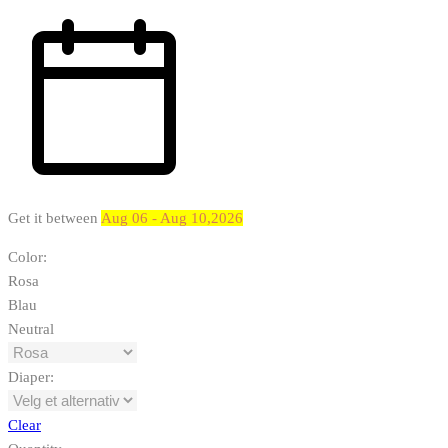
Get it between
Aug 06 - Aug 10,2026
Color
:
Rosa
Blau
Neutral
Diaper
:
Clear