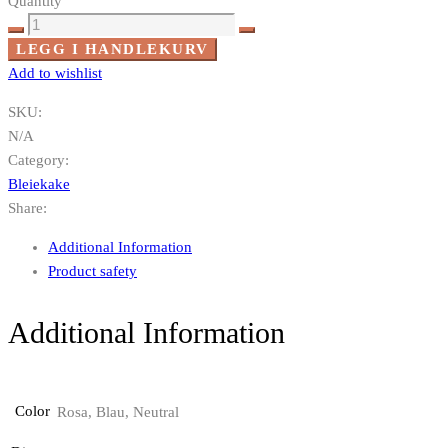
Quantity
Sjiraff
liten
LEGG I HANDLEKURV
antall
Add to wishlist
SKU:
N/A
Category:
Bleiekake
Share:
Additional Information
Product safety
Additional Information
Color
Rosa, Blau, Neutral