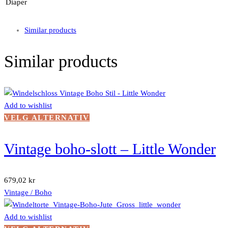
Diaper
Similar products
Similar products
Add to wishlist
Dette
VELG ALTERNATIV
produktet
har
Vintage boho-slott – Little Wonder
flere
varianter.
Alternativene
679,02
kr
kan
Vintage / Boho
velges
på
Add to wishlist
produktsiden