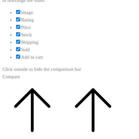
to rearrange the order.
Image
Rating
Price
Stock
Shipping
Sold
Add to cart
Click outside to hide the comparison bar
Compare