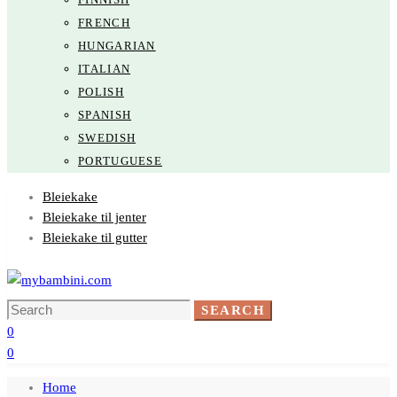
FRENCH
HUNGARIAN
ITALIAN
POLISH
SPANISH
SWEDISH
PORTUGUESE
Bleiekake
Bleiekake til jenter
Bleiekake til gutter
Search
SEARCH
for:
0
0
Home