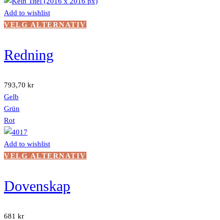
Add to wishlist
Dette
VELG ALTERNATIV
produktet
har
Redning
flere
varianter.
Alternativene
793,70
kr
kan
Gelb
velges
Grün
på
Rot
produktsiden
Add to wishlist
Dette
VELG ALTERNATIV
produktet
har
Dovenskap
flere
varianter.
Alternativene
681
kr