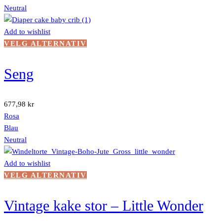
kan
Neutral
velges
på
Add to wishlist
produktsiden
Dette
VELG ALTERNATIV
produktet
har
Seng
flere
varianter.
Alternativene
677,98
kr
kan
Rosa
velges
Blau
på
Neutral
produktsiden
Add to wishlist
Dette
VELG ALTERNATIV
produktet
har
Vintage kake stor – Little Wonder
flere