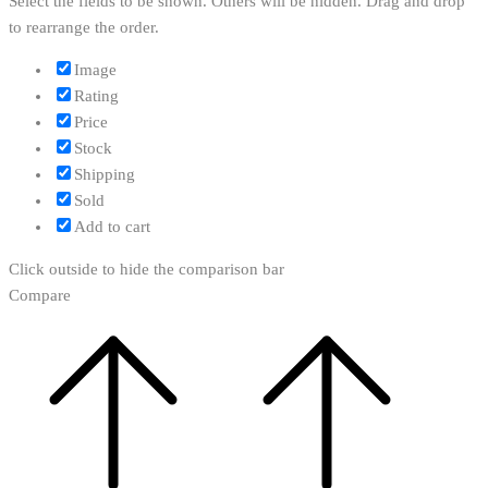
Select the fields to be shown. Others will be hidden. Drag and drop
to rearrange the order.
Image
Rating
Price
Stock
Shipping
Sold
Add to cart
Click outside to hide the comparison bar
Compare