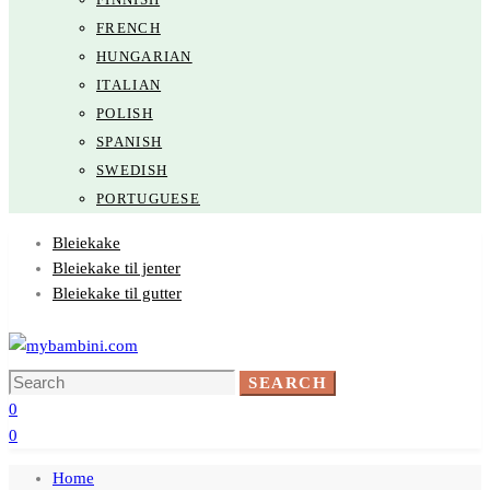
FRENCH
HUNGARIAN
ITALIAN
POLISH
SPANISH
SWEDISH
PORTUGUESE
Bleiekake
Bleiekake til jenter
Bleiekake til gutter
Search
SEARCH
for:
0
0
Home