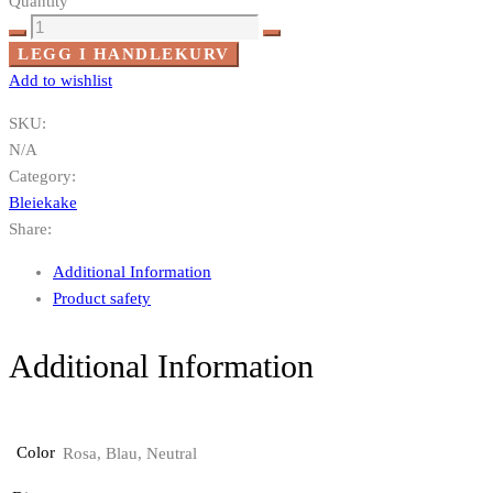
Quantity
Sjiraff
liten
LEGG I HANDLEKURV
antall
Add to wishlist
SKU:
N/A
Category:
Bleiekake
Share:
Additional Information
Product safety
Additional Information
Color
Rosa, Blau, Neutral