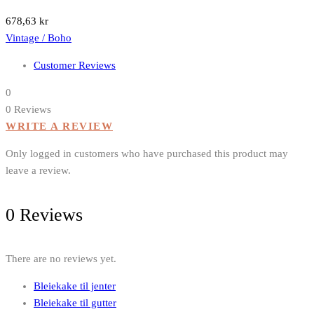
varianter.
Alternativene
678,63
kr
kan
Vintage / Boho
velges
Customer Reviews
på
produktsiden
0
0 Reviews
WRITE A REVIEW
Only logged in customers who have purchased this product may
leave a review.
0 Reviews
There are no reviews yet.
Bleiekake til jenter
Bleiekake til gutter