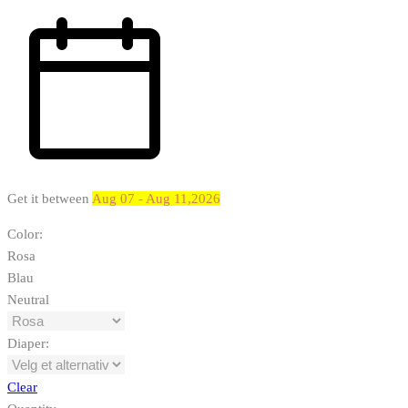
Get it between
Aug 07 - Aug 11,2026
Color
:
Rosa
Blau
Neutral
Diaper
:
Clear