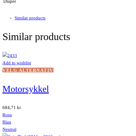
Diaper
Similar products
Similar products
Add to wishlist
Dette
VELG ALTERNATIV
produktet
har
Motorsykkel
flere
varianter.
Alternativene
684,71
kr
kan
Rosa
velges
Blau
på
Neutral
produktsiden