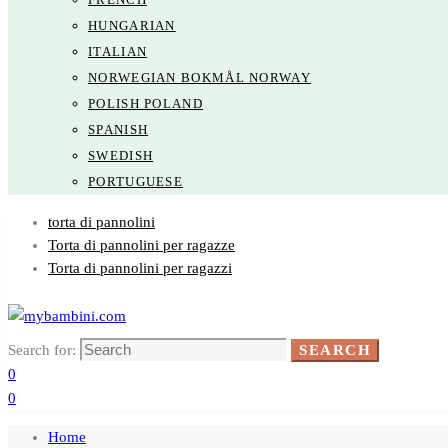
HUNGARIAN
ITALIAN
NORWEGIAN BOKMÅL NORWAY
POLISH POLAND
SPANISH
SWEDISH
PORTUGUESE
torta di pannolini
Torta di pannolini per ragazze
Torta di pannolini per ragazzi
Search for:
SEARCH
0
0
Home