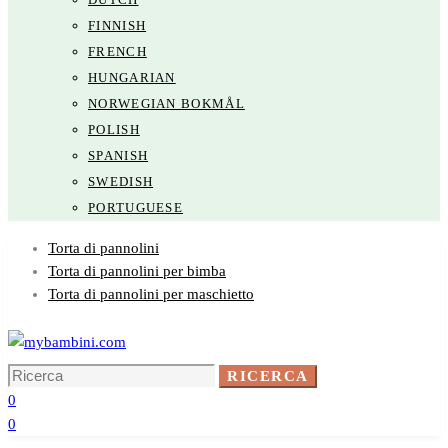
FINNISH
FRENCH
HUNGARIAN
NORWEGIAN BOKMÅL
POLISH
SPANISH
SWEDISH
PORTUGUESE
Torta di pannolini
Torta di pannolini per bimba
Torta di pannolini per maschietto
Ricerca
RICERCA
per:
0
0