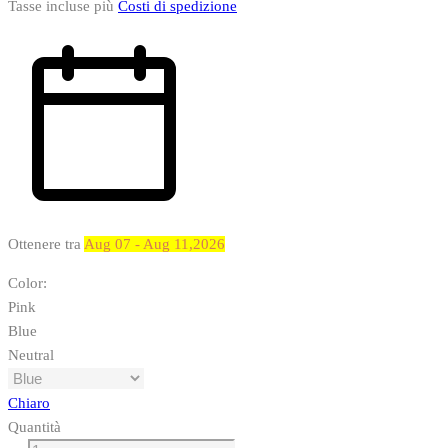
Tasse incluse
più
Costi di spedizione
Ottenere tra
Aug 07 - Aug 11,2026
Color
:
Pink
Blue
Neutral
Chiaro
Quantità