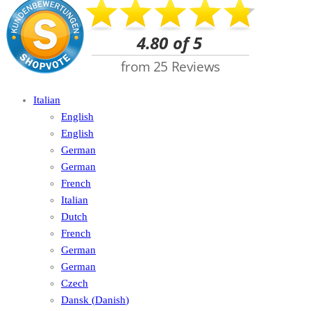
Italian
English
English
German
German
French
Italian
Dutch
French
German
German
Czech
Dansk
(
Danish
)