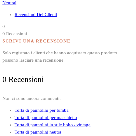
opzioni
Neutral
possono
Recensioni Dei Clienti
essere
scelte
0
nella
0 Recensioni
pagina
SCRIVI UNA RECENSIONE
del
prodotto
Solo registrato i clienti che hanno acquistato questo prodotto
possono lasciare una recensione.
0 Recensioni
Non ci sono ancora commenti.
Torta di pannolini per bimba
Torta di pannolini per maschietto
Torta di pannolini in stile boho / vintage
Torta di pannolini neutra