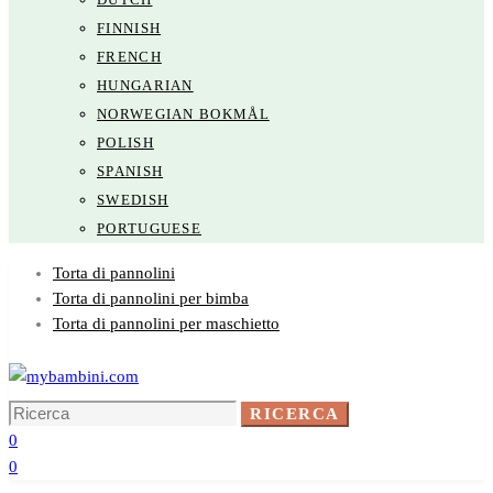
FINNISH
FRENCH
HUNGARIAN
NORWEGIAN BOKMÅL
POLISH
SPANISH
SWEDISH
PORTUGUESE
Torta di pannolini
Torta di pannolini per bimba
Torta di pannolini per maschietto
Ricerca
RICERCA
per:
0
0