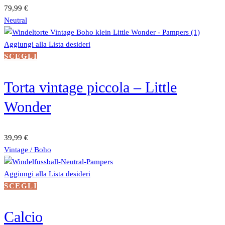
Le
79,99
€
opzioni
Neutral
possono
essere
Aggiungi alla Lista desideri
scelte
Questo
SCEGLI
nella
prodotto
pagina
ha
Torta vintage piccola – Little
del
più
Wonder
prodotto
varianti.
Le
opzioni
39,99
€
possono
Vintage / Boho
essere
scelte
Aggiungi alla Lista desideri
nella
Questo
SCEGLI
pagina
prodotto
del
ha
Calcio
prodotto
più