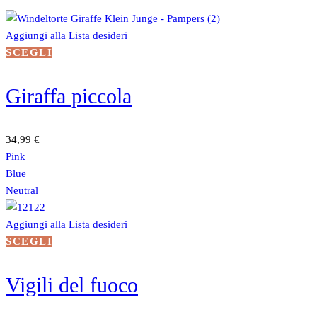
Aggiungi alla Lista desideri
Questo
SCEGLI
prodotto
ha
Giraffa piccola
più
varianti.
Le
34,99
€
opzioni
Pink
possono
Blue
essere
Neutral
scelte
nella
Aggiungi alla Lista desideri
pagina
Questo
SCEGLI
del
prodotto
prodotto
ha
Vigili del fuoco
più
varianti.