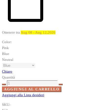
Ottenere tra
Aug 08 - Aug 12,2026
Color
:
Pink
Blue
Neutral
Chiaro
Quantità
Motocicletta
quantità
AGGIUNGI AL CARRELLO
Aggiungi alla Lista desideri
SKU: