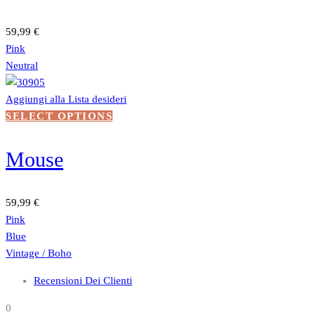
varianti.
Le
59,99
€
opzioni
Pink
possono
Neutral
essere
scelte
Aggiungi alla Lista desideri
nella
Questo
SELECT OPTIONS
pagina
prodotto
del
ha
Mouse
prodotto
più
varianti.
Le
59,99
€
opzioni
Pink
possono
Blue
essere
Vintage / Boho
scelte
Recensioni Dei Clienti
nella
pagina
0